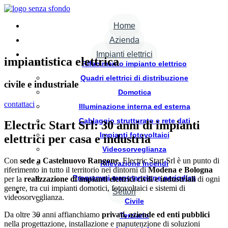
Home
Azienda
Impianti elettrici
impiantistica elettrica
Rifacimento impianto elettrico
Quadri elettrici di distribuzione
civile e industriale
Domotica
contattaci
Illuminazione interna ed esterna
Cablaggio strutturato e rete dati
Electric Start Srl: 30 anni di impianti
Impianti fotovoltaici
elettrici per casa e industria
Videosorveglianza
Con
sede a Castelnuovo Rangone
, Electric Start Srl è un punto di
Rilevazione incendi
riferimento in tutto il territorio nei dintorni di
Modena e Bologna
Programmi manutenzione periodica
per la
realizzazione di impianti elettrici civili e industriali
di ogni
genere, tra cui impianti domotici, fotovoltaici e sistemi di
Settori
videosorveglianza.
Civile
Da oltre 30 anni affianchiamo
privati, aziende ed enti pubblici
Terziario
nella progettazione, installazione e manutenzione di soluzioni